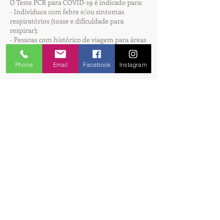
O Teste PCR para COVID-19 é indicado para:
- Indivíduos com febre e/ou sintomas
respiratórios (tosse e dificuldade para
respirar);
- Pessoas com histórico de viagem para áreas
com transmissão local, ou contato próximo
com caso suspeito ou confirmado, nos 14 dias
Phone
Email
Facebook
Instagram
que antecedem o início dos sintomas.
valor do exame
R$280,00
Agende já
Unidades