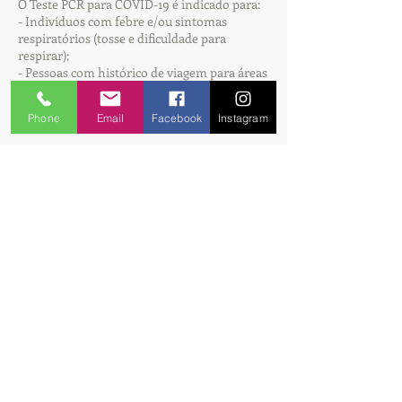
O Teste PCR para COVID-19 é indicado para:
- Indivíduos com febre e/ou sintomas
respiratórios (tosse e dificuldade para
respirar);
- Pessoas com histórico de viagem para áreas
com transmissão local, ou contato próximo
com caso suspeito ou confirmado, nos 14 dias
Phone
Email
Facebook
Instagram
que antecedem o início dos sintomas.
valor do exame
R$280,00
Agende já
Unidades