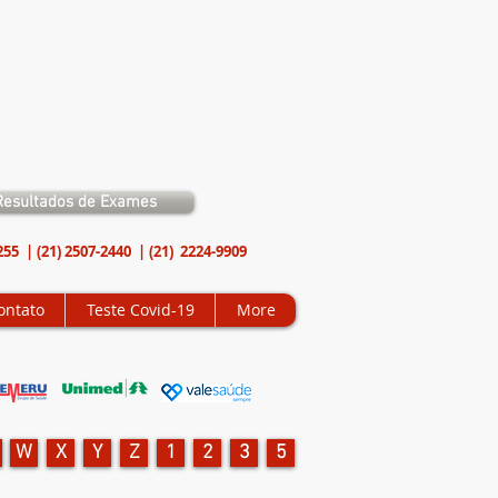
Resultados de Exames
9255 | (21) 2507-2440 | (21) 2224-9909
ontato
Teste Covid-19
More
W
X
Y
Z
1
2
3
5