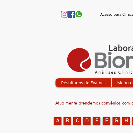
Acesso para Clínic
Resultados de Exames
Menu d
Atualmente atendemos convênios
com a
A
B
C
D
E
F
G
H