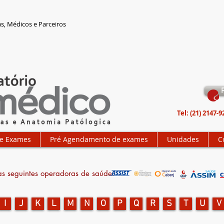
as,
Médicos e Parceiros
Tel: (21) 2147-
e Exames
Pré Agendamento de exames
Unidades
C
s seguintes operadoras de saúde:
I
J
K
L
M
N
O
P
Q
R
S
T
U
V