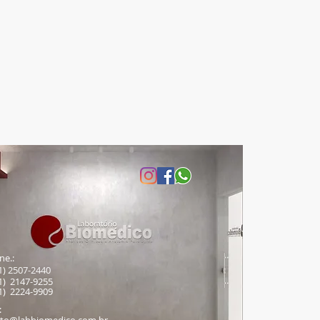
ne.:
21) 2507-2440
21) 2147-9255
21) 2224-9909
: