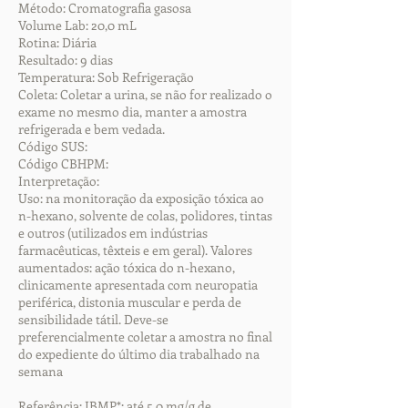
Método: Cromatografia gasosa
Volume Lab: 20,0 mL
Rotina: Diária
Resultado: 9 dias
Temperatura: Sob Refrigeração
Coleta: Coletar a urina, se não for realizado o
exame no mesmo dia, manter a amostra
refrigerada e bem vedada.
Código SUS:
Código CBHPM:
Interpretação:
Uso: na monitoração da exposição tóxica ao
n-hexano, solvente de colas, polidores, tintas
e outros (utilizados em indústrias
farmacêuticas, têxteis e em geral). Valores
aumentados: ação tóxica do n-hexano,
clinicamente apresentada com neuropatia
periférica, distonia muscular e perda de
sensibilidade tátil. Deve-se
preferencialmente coletar a amostra no final
do expediente do último dia trabalhado na
semana
Referência: IBMP*: até 5,0 mg/g de