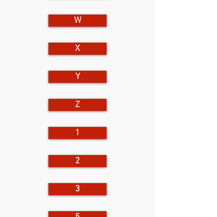
W
X
Y
Z
1
2
3