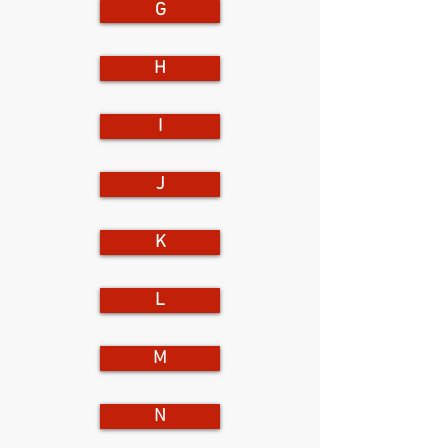
G
H
I
J
K
L
M
N