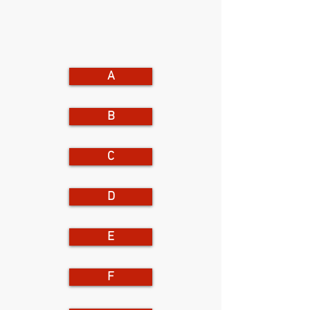
A
B
C
D
E
F