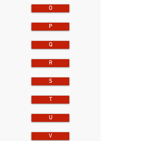
O
P
Q
R
S
T
U
V