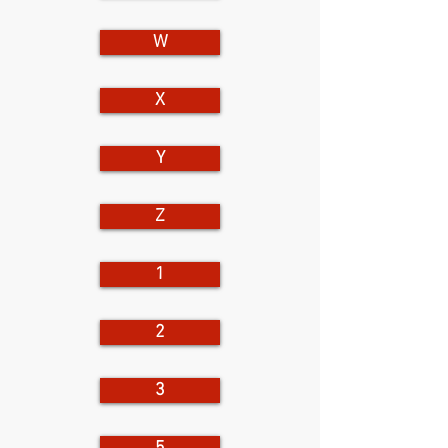
W
X
Y
Z
1
2
3