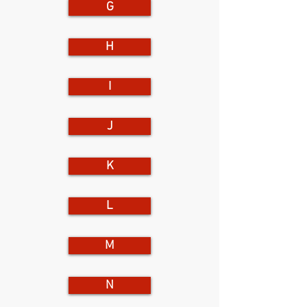
G
H
I
J
K
L
M
N