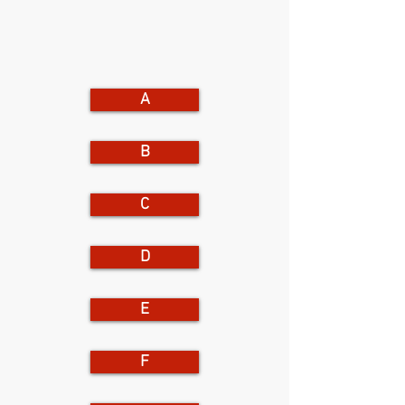
A
B
C
D
E
F