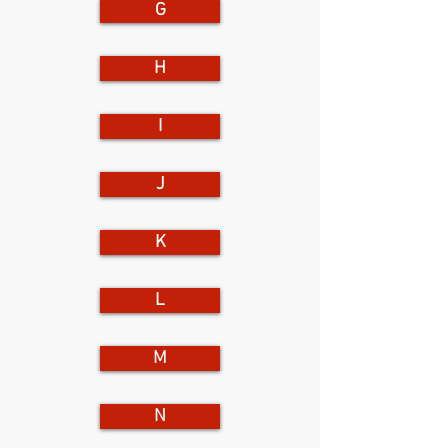
G
H
I
J
K
L
M
N