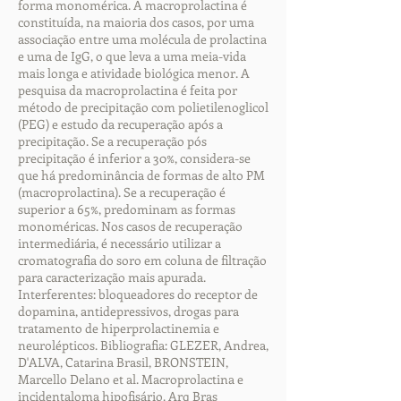
forma monomérica. A macroprolactina é
constituída, na maioria dos casos, por uma
associação entre uma molécula de prolactina
e uma de IgG, o que leva a uma meia-vida
mais longa e atividade biológica menor. A
pesquisa da macroprolactina é feita por
método de precipitação com polietilenoglicol
(PEG) e estudo da recuperação após a
precipitação. Se a recuperação pós
precipitação é inferior a 30%, considera-se
que há predominância de formas de alto PM
(macroprolactina). Se a recuperação é
superior a 65%, predominam as formas
monoméricas. Nos casos de recuperação
intermediária, é necessário utilizar a
cromatografia do soro em coluna de filtração
para caracterização mais apurada.
Interferentes: bloqueadores do receptor de
dopamina, antidepressivos, drogas para
tratamento de hiperprolactinemia e
neurolépticos. Bibliografia: GLEZER, Andrea,
D'ALVA, Catarina Brasil, BRONSTEIN,
Marcello Delano et al. Macroprolactina e
incidentaloma hipofisário. Arq Bras