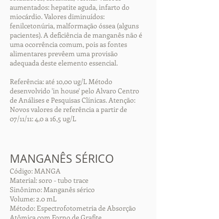
aumentados: hepatite aguda, infarto do
miocárdio. Valores diminuídos:
fenilcetonúria, malformação óssea (alguns
pacientes). A deficiência de manganês não é
uma ocorrência comum, pois as fontes
alimentares prevêem uma provisão
adequada deste elemento essencial.
Referência: até 10,00 ug/L Método
desenvolvido 'in house' pelo Alvaro Centro
de Análises e Pesquisas Clínicas. Atenção:
Novos valores de referência a partir de
07/11/11: 4,0 a 16,5 ug/L
MANGANÊS SÉRICO
Código: MANGA
Material: soro - tubo trace
Sinônimo: Manganês sérico
Volume: 2.0 mL
Método: Espectrofotometria de Absorção
Atômica com Forno de Grafite