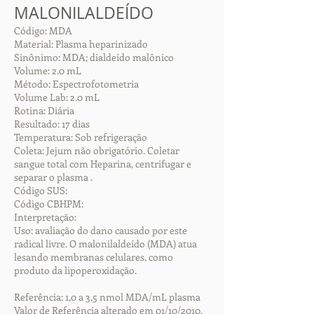
MALONILALDEÍDO
Código: MDA
Material: Plasma heparinizado
Sinônimo: MDA; dialdeído malônico
Volume: 2.0 mL
Método: Espectrofotometria
Volume Lab: 2.0 mL
Rotina: Diária
Resultado: 17 dias
Temperatura: Sob refrigeração
Coleta: Jejum não obrigatório. Coletar
sangue total com Heparina, centrifugar e
separar o plasma .
Código SUS:
Código CBHPM:
Interpretação:
Uso: avaliação do dano causado por este
radical livre. O malonilaldeído (MDA) atua
lesando membranas celulares, como
produto da lipoperoxidação.
Referência: 1,0 a 3,5 nmol MDA/mL plasma
Valor de Referência alterado em 01/10/2010.