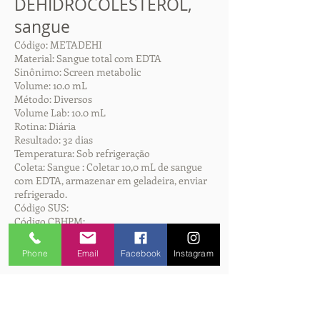
DEHIDROCOLESTEROL,
sangue
Código: METADEHI
Material: Sangue total com EDTA
Sinônimo: Screen metabolic
Volume: 10.0 mL
Método: Diversos
Volume Lab: 10.0 mL
Rotina: Diária
Resultado: 32 dias
Temperatura: Sob refrigeração
Coleta: Sangue : Coletar 10,0 mL de sangue
com EDTA, armazenar em geladeira, enviar
refrigerado.
Código SUS:
Código CBHPM:
Interpretação:
Referência: Até 1,5 mg/dL
Phone
Email
Facebook
Instagram
METABÓLITOS DE ÁCIDO
SIÁLICO, urina