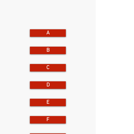
A
B
C
D
E
F