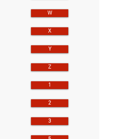
W
X
Y
Z
1
2
3