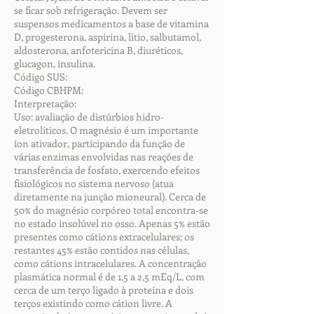
se ficar sob refrigeração. Devem ser
suspensos medicamentos a base de vitamina
D, progesterona, aspirina, lítio, salbutamol,
aldosterona, anfotericina B, diuréticos,
glucagon, insulina.
Código SUS:
Código CBHPM:
Interpretação:
Uso: avaliação de distúrbios hidro-
eletrolíticos. O magnésio é um importante
íon ativador, participando da função de
várias enzimas envolvidas nas reações de
transferência de fosfato, exercendo efeitos
fisiológicos no sistema nervoso (atua
diretamente na junção mioneural). Cerca de
50% do magnésio corpóreo total encontra-se
no estado insolúvel no osso. Apenas 5% estão
presentes como cátions extracelulares; os
restantes 45% estão contidos nas células,
como cátions intracelulares. A concentração
plasmática normal é de 1,5 a 2,5 mEq/L, com
cerca de um terço ligado à proteína e dois
terços existindo como cátion livre. A