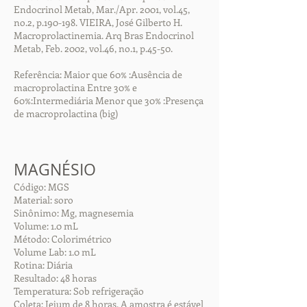
Endocrinol Metab, Mar./Apr. 2001, vol.45,
no.2, p.190-198. VIEIRA, José Gilberto H.
Macroprolactinemia. Arq Bras Endocrinol
Metab, Feb. 2002, vol.46, no.1, p.45-50.
Referência: Maior que 60% :Ausência de
macroprolactina Entre 30% e
60%:Intermediária Menor que 30% :Presença
de macroprolactina (big)
MAGNÉSIO
Código: MGS
Material: soro
Sinônimo: Mg, magnesemia
Volume: 1.0 mL
Método: Colorimétrico
Volume Lab: 1.0 mL
Rotina: Diária
Resultado: 48 horas
Temperatura: Sob refrigeração
Coleta: Jejum de 8 horas. A amostra é estável