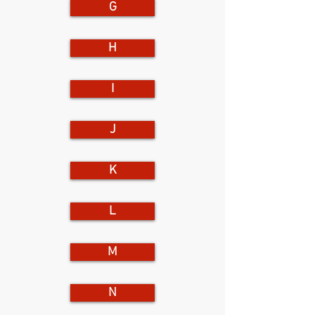
G
H
I
J
K
L
M
N