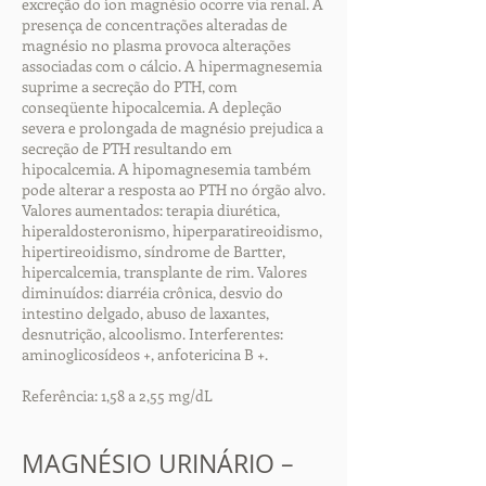
excreção do íon magnésio ocorre via renal. A
presença de concentrações alteradas de
magnésio no plasma provoca alterações
associadas com o cálcio. A hipermagnesemia
suprime a secreção do PTH, com
conseqüente hipocalcemia. A depleção
severa e prolongada de magnésio prejudica a
secreção de PTH resultando em
hipocalcemia. A hipomagnesemia também
pode alterar a resposta ao PTH no órgão alvo.
Valores aumentados: terapia diurética,
hiperaldosteronismo, hiperparatireoidismo,
hipertireoidismo, síndrome de Bartter,
hipercalcemia, transplante de rim. Valores
diminuídos: diarréia crônica, desvio do
intestino delgado, abuso de laxantes,
desnutrição, alcoolismo. Interferentes:
aminoglicosídeos +, anfotericina B +.
Referência: 1,58 a 2,55 mg/dL
MAGNÉSIO URINÁRIO –